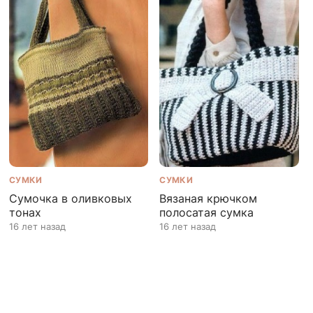
СУМКИ
СУМКИ
Сумочка в оливковых
Вязаная крючком
тонах
полосатая сумка
16 лет назад
16 лет назад