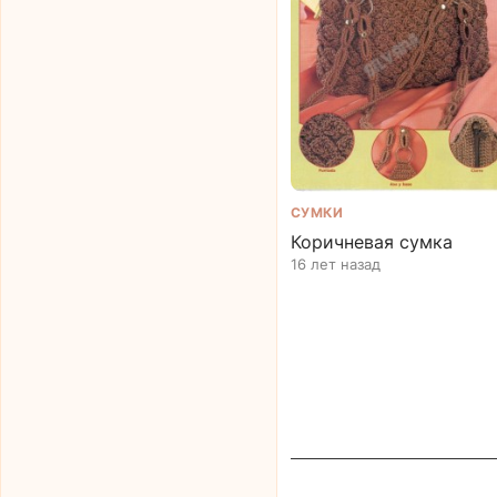
СУМКИ
Коричневая сумка
16 лет назад
Пагинация
записей