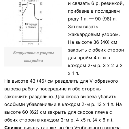
и связать 6 р. резинкой,
прибавив в последнем
ряду 1 п. — 90 (98) п.
Затем вязать
жаккардовым узором.
На высоте 36 (40) см
закрыть с обеих сторон
Безрукавка с узором
для пройм 4 п. и в
выкройка
каждом 2-м р. 3 х 2 и 2
х 1 п.
На высоте 43 (45) см разделить для V-образного
выреза работу посередине и обе стороны
закончить раздельно. Для скоса выреза убавить
особыми убавлениями в каждом 2-м р. 13 х 1 п. На
высоте 60 (62) см закрыть для скосов плеча с
обеих сторон в каждом 2-м р. 4 х5 п. (4 х 6 п.).
Спинка
: вязать так же, но без V-образного выреза