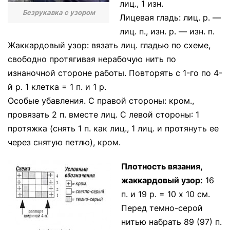
лиц., 1 изн.
Безрукавка с узором
Лицевая гладь: лиц. р. —
лиц. п., изн. р. — изн. п.
Жаккардовый узор: вязать лиц. гладью по схеме,
свободно протягивая нерабочую нить по
изнаночной стороне работы. Повторять с 1-го по 4-
й р. 1 клетка = 1 п. и 1 р.
Особые убавления. С правой стороны: кром.,
провязать 2 п. вместе лиц. С левой стороны: 1
протяжка (снять 1 п. как лиц., 1 лиц. и протянуть ее
через снятую петлю), кром.
Плотность вязания,
жаккардовый узор:
16
п. и 19 р. = 10 х 10 см.
Перед темно-серой
нитью набрать 89 (97) п.