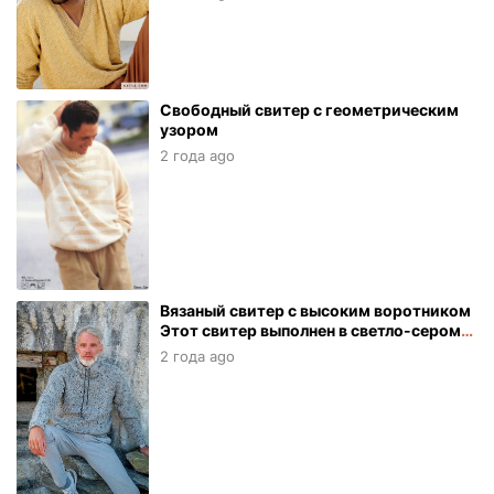
Свободный свитер с геометрическим
узором
2 года ago
Вязаный свитер с высоким воротником
Этот свитер выполнен в светло-сером
цвете и связан из мягкой пряжи.
2 года ago