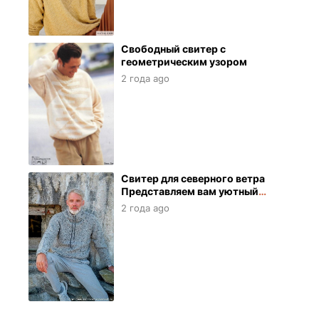
Свободный свитер с
геометрическим узором
2 года ago
Свитер для северного ветра
Представляем вам уютный
свитер, который словно
2 года ago
обнимает вас теплом и
заботой.