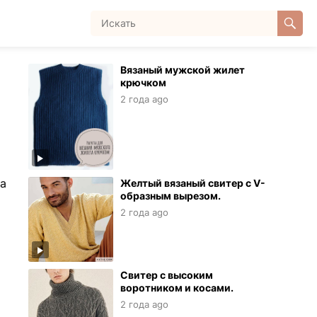
Вязаный мужской жилет
крючком
2 года ago
ра
Желтый вязаный свитер с V-
образным вырезом.
2 года ago
Свитер с высоким
воротником и косами.
2 года ago