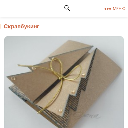
Клад рукоделия
МЕНЮ
Скрапбукинг