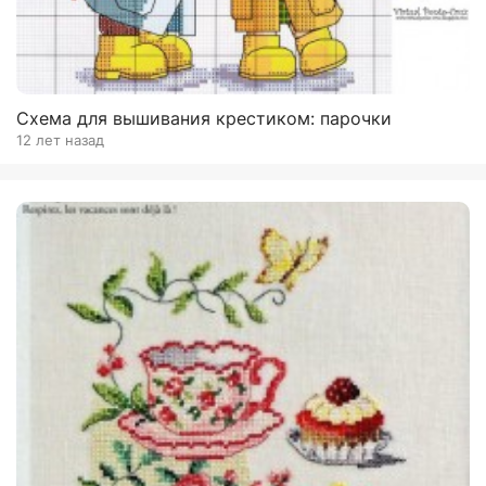
Схема для вышивания крестиком: парочки
12 лет назад