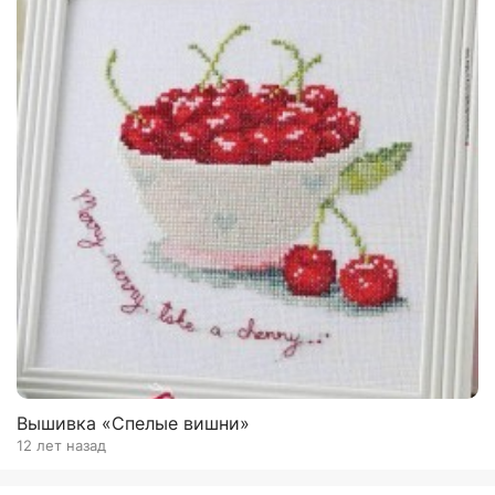
Вышивка «Спелые вишни»
12 лет назад