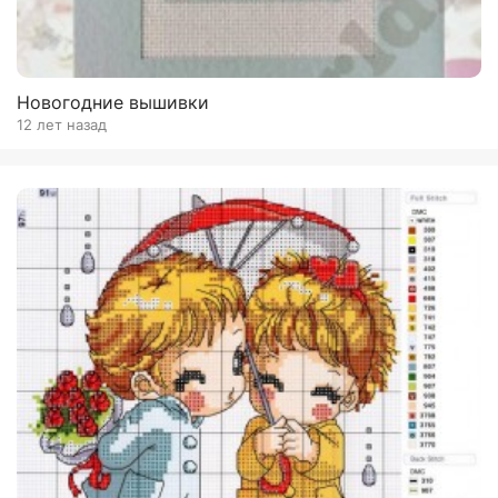
Новогодние вышивки
12 лет назад