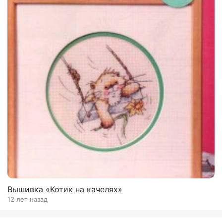
Вышивка «Котик на качелях»
12 лет назад