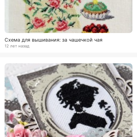
Схема для вышивания: за чашечкой чая
12 лет назад