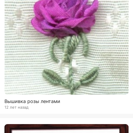
Вышивка розы лентами
12 лет назад