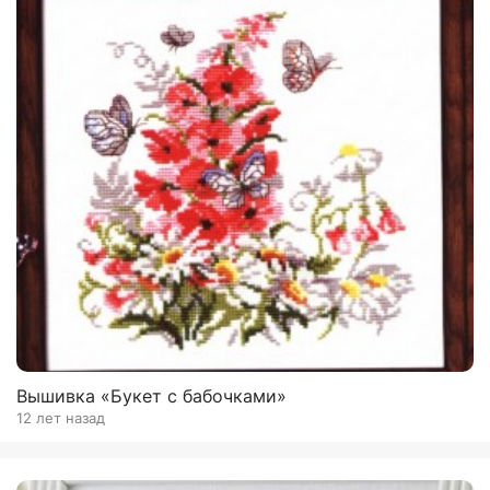
Вышивка «Букет с бабочками»
12 лет назад