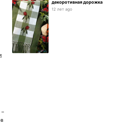
декоротивная дорожка
12 лет ago
и
т
 –
ов