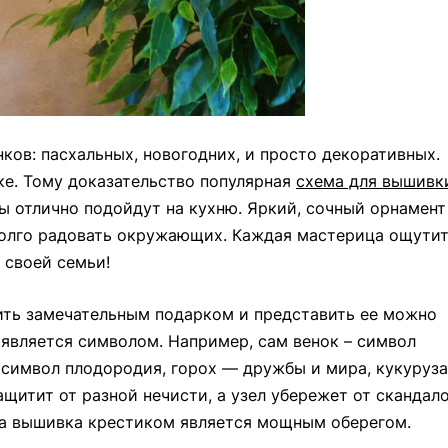
ков: пасхальных, новогодних, и просто декоративных.
ке. Тому доказательство популярная
схема для вышивк
ы отлично подойдут на кухню. Яркий, сочный орнамент
долго радовать окружающих. Каждая мастерица ощути
 своей семьи!
ить замечательным подарком и представить ее можно
является символом. Например, сам венок – символ
 символ плодородия, горох — дружбы и мира, кукуруза
ащитит от разной нечисти, а узел убережет от скандал
ама вышивка крестиком является мощным оберегом.