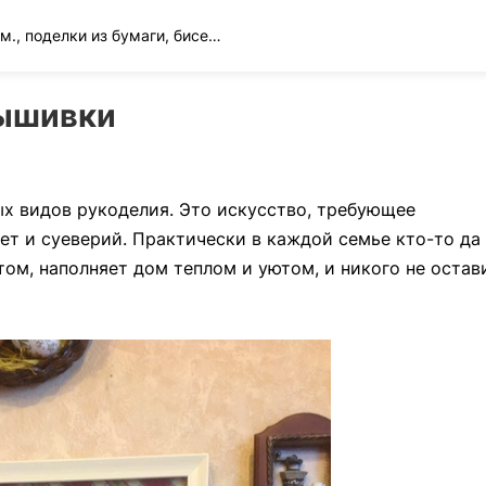
Вязание спицами и крючком., поделки из бумаги, бисера и многое другое
вышивки
х видов рукоделия. Это искусство, требующее
т и суеверий. Практически в каждой семье кто-то да
ом, наполняет дом теплом и уютом, и никого не остав