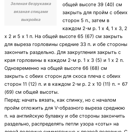
Зеленая безрукавка
общей высоте 39 (40) см
вязаная спицами
закрыть для пройм с обеих
выкройка
сторон 5 п., затем в
каждом 2-м р. 1 х 4, 1 х 3, 2
х 2 и 5 х 1 п. На общей высоте 65 (67) см закрыть
для выреза горловины средние 33 п. и обе стороны
закончить раздельно. Для закругления закрыть с
края горловины в каждом 2-м р. 1 х 3 (5) и 1 х 2 п.
Одновременно на общей высоте 66 (68) см
закрыть с обеих сторон для скоса плеча с обеих
сторон 11 (12) п. и в каждом 2-м р. 2 х 10 (11) п. = 67
(69) см общей высоты.
Перед: начать вязать, как спинку, но с началом
пройм отложить для V-образного выреза среднюю
п. на английскую булавку и обе стороны закончить
раздельно, распределять петли узора «соты» на
левой половине симметрично к правой половине. С