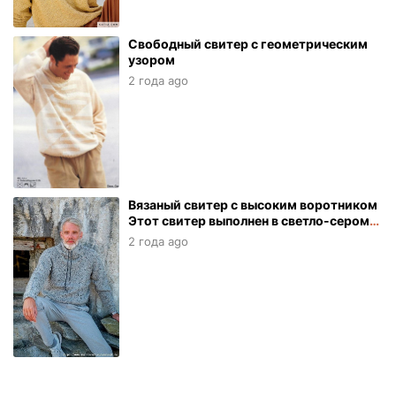
Свободный свитер с геометрическим
узором
2 года ago
Вязаный свитер с высоким воротником
Этот свитер выполнен в светло-сером
цвете и связан из мягкой пряжи.
2 года ago