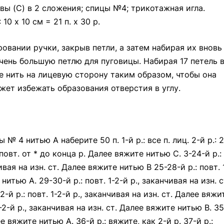
авы (С) в 2 сложения; спицы №4; трикотажная игла.
10 х 10 см = 21 п. х 30 р.
вании ручки, закрыв петли, а затем набирая их вновь
чень большую петлю для пуговицы. Набирая 17 петель 
е нить на лицевую сторону таким образом, чтобы она
ожет избежать образования отверстия в углу.
 № 4 нитью А наберите 50 п. 1-й р.: все п. лиц. 2-й р.: 2
п., повт. от * до конца р. Далее вяжите нитью С. 3-24-й р.:
чивая на изн. ст. Далее вяжите нитью В 25-28-й р.: повт. 
нитью А. 29-30-й р.: повт. 1-2-й р., заканчивая на изн. с
-й р.: повт. 1-2-й р., заканчивая на изн. ст. Далее вяжи
1-2-й р., заканчивая на изн. ст. Далее вяжите нитью В. 35
ее вяжите нитью А. 36-й р.: вяжите, как 2-й р. 37-й р.: