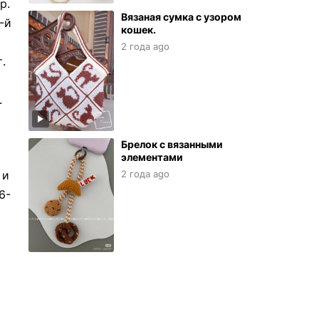
р.
Вязаная сумка с узором
-й
кошек.
2 года ago
.
.
Брелок с вязанными
элементами
2 года ago
 и
6-