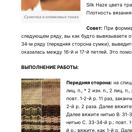
Silk Haze цвета тр
Плотность вязания: 
Сумочка в оливковых тонах
Совет:
При формиро
следующем ряду, вы как будто вывязываете о
34-м ряду (передняя сторона сумки), выведит
оказалась между 16-й и 17-й петлей. Это пом
ВЫПОЛНЕНИЕ РАБОТЫ:
Передняя сторона:
на спицы
лиц. п., * 2 изн. п., 2 лиц. 
повт. 1-2-й р. 11 раз, закан
2-й р. 2 раза. Далее вяжите 
Далее вяжите нитью В. 31-32
нитью С. 33-34-й р.: повт. 
й р.: вяжите, как 1-й р. Дал