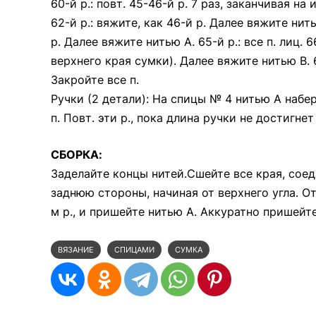
60-й р.: повт. 45-46-й р. 7 раз, заканчивая на 
62-й р.: вяжите, как 46-й р. Далее вяжите нитью
р. Далее вяжите нитью А. 65-й р.: все п. лиц. 
верхнего края сумки). Далее вяжите нитью В. 67
Закройте все п.
Ручки (2 детали): На спицы № 4 нитью А наберите 7
п. Повт. эти р., пока длина ручки не достигнет
СБОРКА:
Заделайте концы нитей.Сшейте все края, сое
заднюю стороны, начиная от верхнего угла. О
м р., и пришейте нитью А. Аккуратно пришейт
ВЯЗАНИЕ
СПИЦАМИ
СУМКА