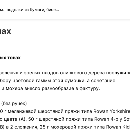
Вязание спицами и крючком., поделки из бумаги, бисера и многое другое
нах
ых тонах
зеленых и зрелых плодов оливкового дерева послужил
бору цветовой гаммы этой сумочки, а сочетание
и мохера внесло разнообразие в фактуру.
 (без ручек)
50 г меланжевой шерстяной пряжи типа Rowan Yorkshir
 цвета (А), 50 г шерстяной пряжи типа Rowan 4-ply So
В) в 2 сложения, 25 г мохеровой пряжи типа Rowan Kid