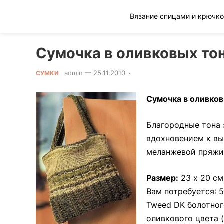
Клад рукоделия
Сумочка в оливковых то
admin
—
25.11.2010
·
0 Comment
СУМКИ
Сумочка в оливков
Благородные тона 
вдохновением к вы
меланжевой пряжи 
Размер:
23 х 20 см
Вам потребуется: 
Tweed DK болотного
оливкового цвета (