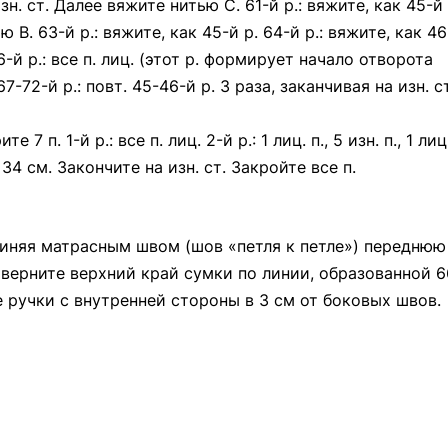
изн. ст. Далее вяжите нитью С. 61-й р.: вяжите, как 45-й 
 В. 63-й р.: вяжите, как 45-й р. 64-й р.: вяжите, как 46
66-й р.: все п. лиц. (этот р. формирует начало отворота
-72-й р.: повт. 45-46-й р. 3 раза, заканчивая на изн. ст
 п. 1-й р.: все п. лиц. 2-й р.: 1 лиц. п., 5 изн. п., 1 лиц
 34 см. Закончите на изн. ст. Закройте все п.
диняя матрасным швом (шов «петля к петле») переднюю
тверните верхний край сумки по линии, образованной 6
е ручки с внутренней стороны в 3 см от боковых швов.