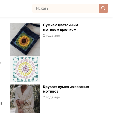
Сумка с цветочным
мотивом крючком.
2 года ago
и
Круглая сумка из вязаных
мотивов.
e
2 года ago
ft