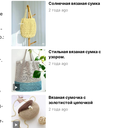
Солнечная вязаная сумка
2 года ago
ее
0-
.:
Стильная вязаная сумка с
узором.
.
2 года ago
ю
Вязаная сумочка с
.
золотистой цепочкой
1-
2 года ago
7-