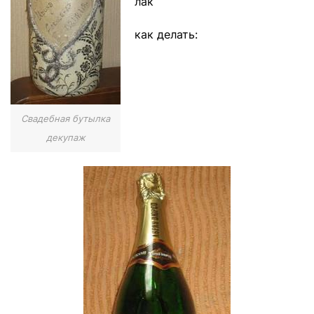
лак
как делать:
Свадебная бутылка
декупаж