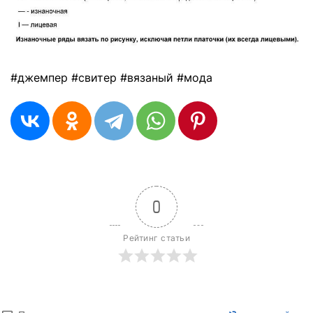
#джемпер #свитер #вязаный #мода
0
Рейтинг статьи