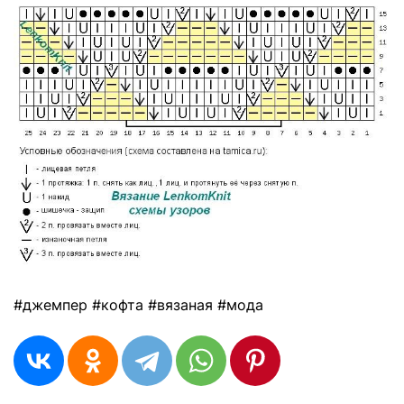
#джемпер #кофта #вязаная #мода