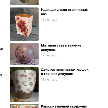
Идеи декупажа стеклянных
ваз
12 лет ago
Матовая ваза в технике
ра
декупаж
12 лет ago
Декоративная ваза-горшок
в технике декупаж
о
12 лет ago
Рамка из яичной скорлупы