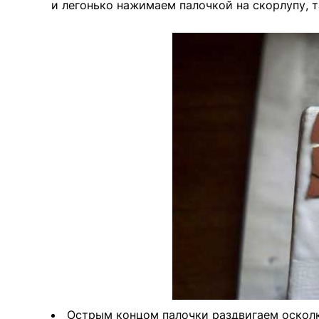
и легонько нажимаем палочкой на скорлупу, та
Острым концом палочки раздвигаем осколк