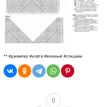
** #джемпер #кофта #вязаный #спицами
0