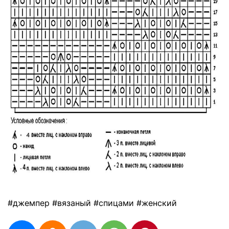
#джемпер #вязаный #спицами #женский