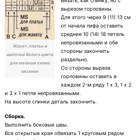
Вязать, как спинку, но с
вырезом горловины.
Для этого через 9 (11) 13 см
от начала лифа оставить
средние 10 (14) 18 петель
непровязанными и обе
Жакет, платье и
стороны закончить
шапочка белого цвета
раздельно.
для малыша схема
Со стороны выреза
вязания
горловины оставить в
каждом 2-м ряду 1 х 3, 1 х 2
и 3 х 1 петле непровязанными.
На высоте спинки деталь закончить.
Сборка.
Выполнить боковые швы.
Все открытые края обвязать 1 круговым рядом