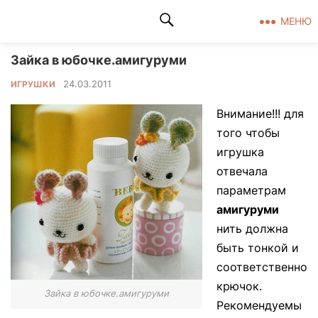
Клад рукоделия
МЕНЮ
Зайка в юбочке.амигуруми
24.03.2011
ИГРУШКИ
Внимание!!! для
того чтобы
игрушка
отвечала
параметрам
амигуруми
нить должна
быть тонкой и
соответственно
крючок.
Зайка в юбочке.амигуруми
Рекомендуемы