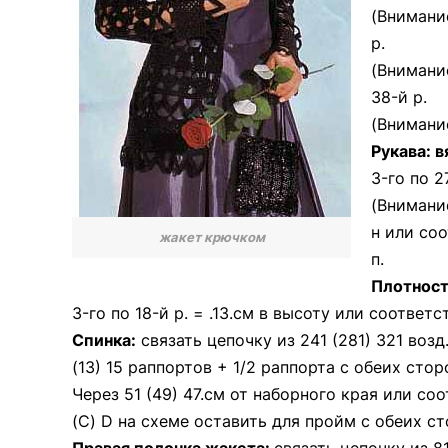
(Внимание
р.
(Внимание
38-й р.
(Внимание
Рукава: 
3-го по 2
(Внимание
н или соо
жакет крючком
п.
Плотност
3-го по 18-й р. = .13.см в высоту или соответс
Спинка:
связать цепочку из 241 (281) 321 возд.
(13) 15 раппортов + 1/2 раппорта с обеих стор
Через 51 (49) 47.см от наборного края или со
(С) D на схеме оставить для пройм с обеих ст