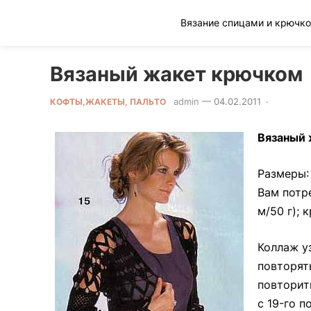
Клад рукоделия
Вязаный жакет крючком
admin
—
04.02.2011
·
0 Comm
КОФТЫ,ЖАКЕТЫ, ПАЛЬТО
Вязаный 
Размеры: 
Вам потре
м/50 г); 
Коллаж уз
повторять
повторить 
с 19-го п