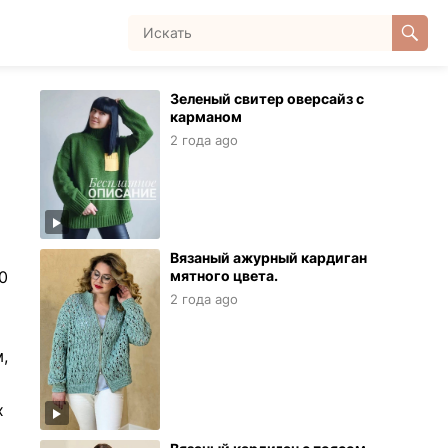
Зеленый свитер оверсайз с
карманом
2 года ago
Вязаный ажурный кардиган
0
мятного цвета.
2 года ago
,
х