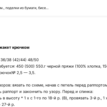
Вязание спицами и крючком., поделки из бумаги, бисера и многое другое
ent
жакет крючком
36/38 (42/44) 48/50
буется: 450 (500) 550.г черной пряжи (100% хлопка, 15
крючок№ 2,5 — 3,5.
оров: вязать по схеме, начав с петель перед раппортом
 раппорт и закончить по узору. Перед и спинка:
в высоту * 1 х с 1-го по 18-й р. (В), провязать 3-й р., 1 
о 27-й р.