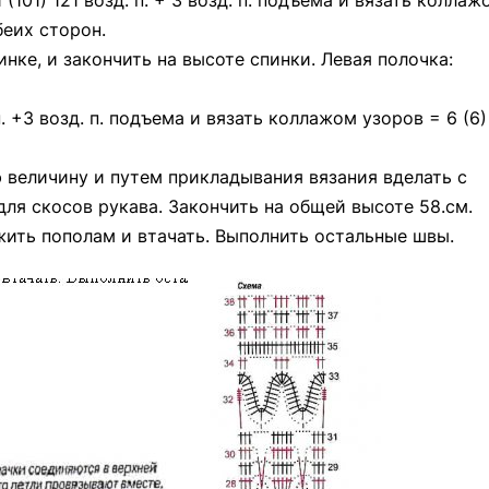
 (101) 121 возд. п. + 3 возд. п. подъема и вязать коллаж
беих сторон.
нке, и закончить на высоте спинки. Левая полочка:
 п. +3 возд. п. подъема и вязать коллажом узоров = 6 (6)
 величину и путем прикладывания вязания вделать с
ля скосов рукава. Закончить на общей высоте 58.см.
жить пополам и втачать. Выполнить остальные швы.