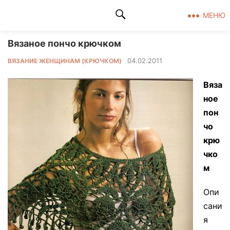
Клад рукоделия
МЕНЮ
Вязаное пончо крючком
04.02.2011
ВЯЗАНИЕ ЖЕНЩИНАМ (КРЮЧКОМ)
Вяза
ное
пон
чо
крю
чко
м
Опи
сани
я