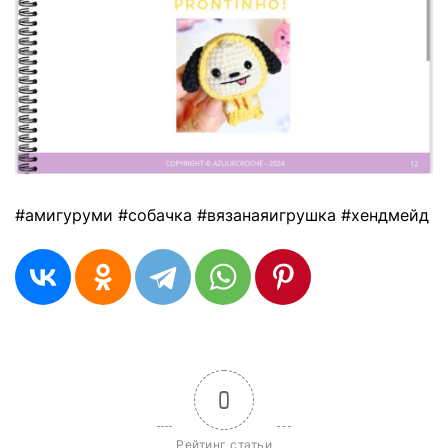
#амигуруми #собачка #вязанаяигрушка #хендмейд
0
Рейтинг статьи