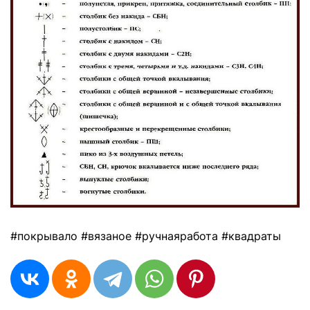
#покрывало #вязаное #ручнаяработа #квадраты