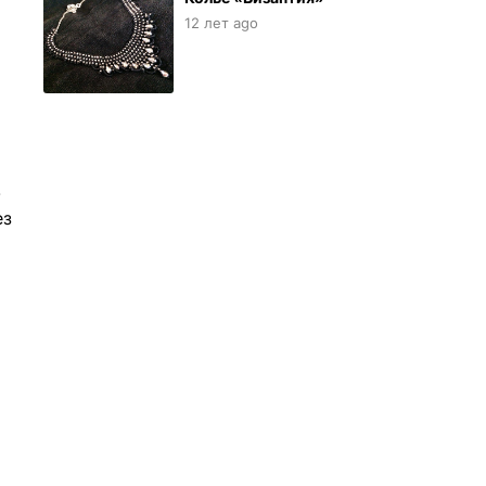
12 лет ago
.
ез