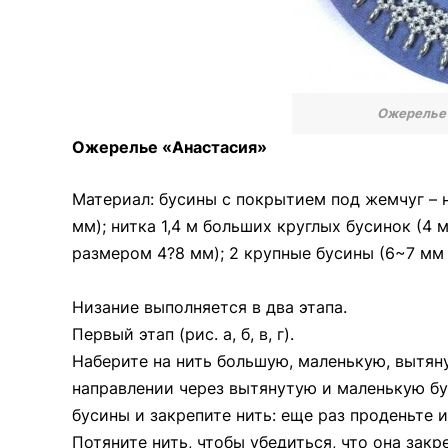
Ожерелье 
Ожерелье «Анастасия»
Материал: бусины с покрытием под жемчуг – н
мм); нитка 1,4 м больших круглых бусинок (4 
размером 4?8 мм); 2 крупные бусины (6~7 мм в
Низание выполняется в два этапа.
Первый этап (рис. а, б, в, г).
Наберите на нить большую, маленькую, вытян
направлении через вытянутую и маленькую б
бусины и закрепите нить: еще раз проденьте и
Потяните нить, чтобы убедиться, что она закр