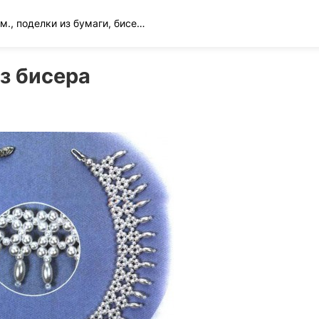
Вязание спицами и крючком., поделки из бумаги, бисера и многое другое
з бисера