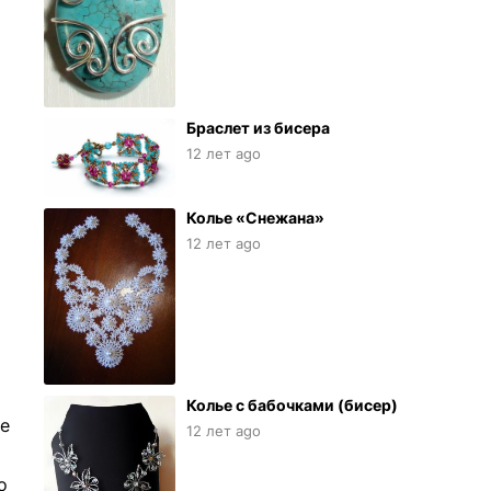
Браслет из бисера
12 лет ago
Колье «Снежана»
12 лет ago
Колье с бабочками (бисер)
ие
12 лет ago
о