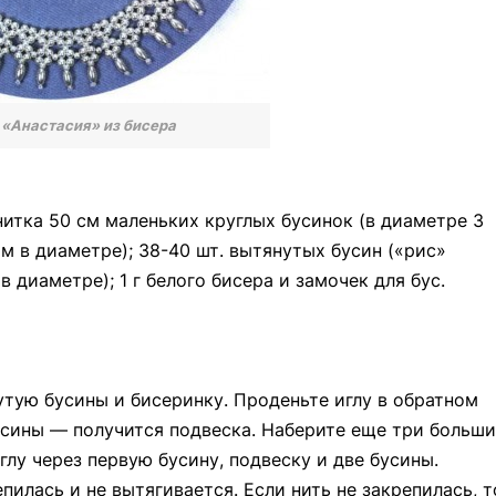
«Анастасия» из бисера
итка 50 см маленьких круглых бусинок (в диаметре 3
мм в диаметре); 38-40 шт. вытянутых бусин («рис»
 диаметре); 1 г белого бисера и замочек для бус.
утую бусины и бисеринку. Проденьте иглу в обратном
усины — получится подвеска. Наберите еще три больш
глу через первую бусину, подвеску и две бусины.
епилась и не вытягивается. Если нить не закрепилась, т