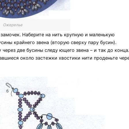
Ожерелье
и замочек. Наберите на нить крупную и маленькую
усины крайнего звена (вторую сверху пару бусин).
 через две бусины следу ющего звена – и так до конца
тавшиеся около застежки хвостики нити проденьте чер