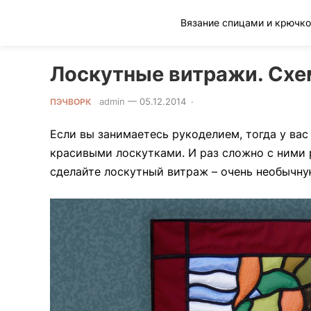
Клад рукоделия
Лоскутные витражи. Сх
admin
—
05.12.2014
·
0 Comment
ПЭЧВОРК
Если вы занимаетесь рукоделием, тогда у вас
красивыми лоскутками. И раз сложно с ними р
сделайте лоскутный витраж – очень необычну