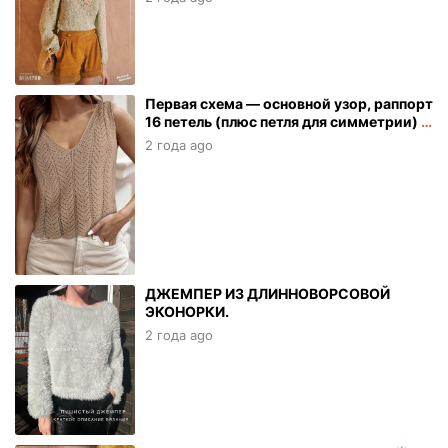
Первая схема — основной узор, раппорт
16 петель (плюс петля для симметрии) и
6 рядов Вторая схема — кайма для
2 года ago
ворота и пройм, раппорт — 2 петли и 4
ряда (для вязания по кругу) Третья
схема — кайма, вязание поворотными
рядами.
ДЖЕМПЕР ИЗ ДЛИННОВОРСОВОЙ
ЭКОНОРКИ.
2 года ago