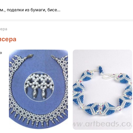
Вязание спицами и крючком., поделки из бумаги, бисера и многое другое
сера
исера
»