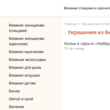
Клад рукоделия
Главная
Украшения из би
Вязание женщинам
(спицами)
Украшения из б
Вязание женщинам
Колье и серьги «Амбер
(крючком)
15 лет назад
Вязание мужчинам
Вязаные аксессуары
Вязание для дома
Вязание игрушки
Вязание детям
Бисер
Шитьё и крой
Валяние