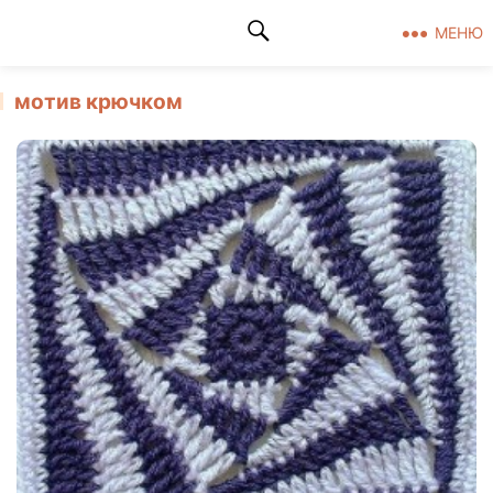
Клад рукоделия
МЕНЮ
мотив крючком