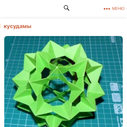
Клад рукоделия
МЕНЮ
кусудамы