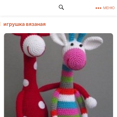
Клад рукоделия
МЕНЮ
игрушка вязаная