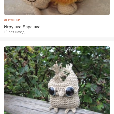
ИГРУШКИ
Игрушка Барашка
12 лет назад