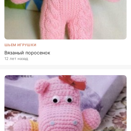
ШЬЕМ ИГРУШКИ
Вязаный поросенок
12 лет назад