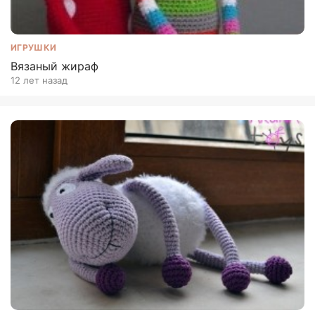
ИГРУШКИ
Вязаный жираф
12 лет назад