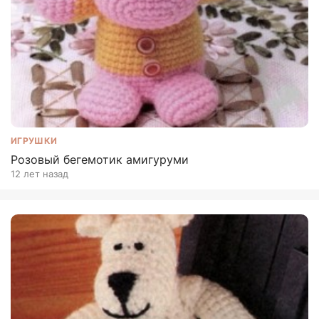
ИГРУШКИ
Розовый бегемотик амигуруми
12 лет назад