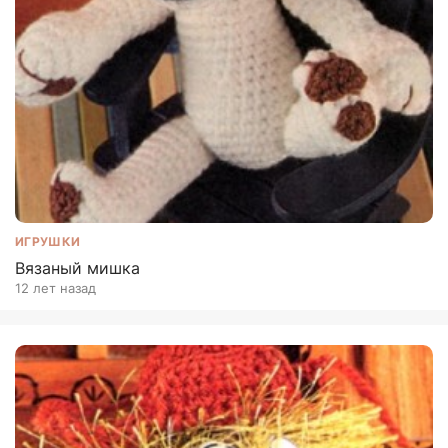
ИГРУШКИ
Вязаный мишка
12 лет назад