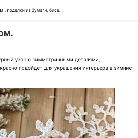
Вязание спицами и крючком., поделки из бумаги, бисера и многое другое
ом.
журный узор с симметричными деталями,
расно подойдет для украшения интерьера в зимние