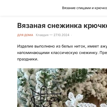
Клад рукоделия
Вязаная снежинка крючк
Клавдия
—
27.10.2024
·
0 Comment
ДЛЯ ДОМА
Изделие выполнено из белых ниток, имеет а
напоминающими классическую снежинку. Прек
праздники.