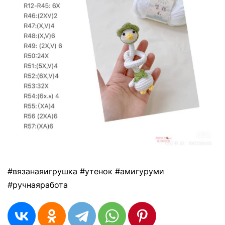
#вязанаяигрушка #утенок #амигуруми
#ручнаяработа