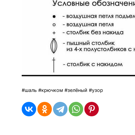
#шаль #крючком #зелёный #узор