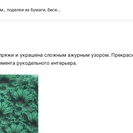
Вязание спицами и крючком., поделки из бумаги, бисера и многое другое
рным узором.
nt
 пряжи и украшена сложным ажурным узором. Прекрас
емента рукодельного интерьера.