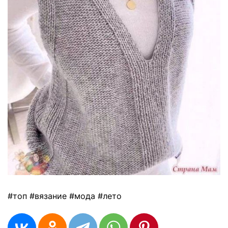
#топ #вязание #мода #лето