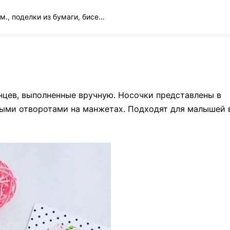
Вязание спицами и крючком., поделки из бумаги, бисера и многое другое
0 Comment
нцев, выполненные вручную. Носочки представлены в
ными отворотами на манжетах. Подходят для малышей 