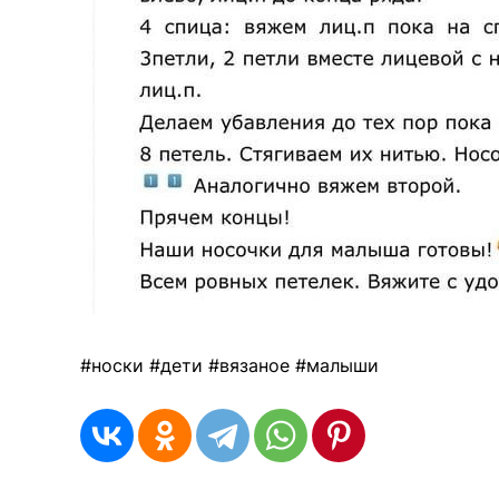
#носки #дети #вязаное #малыши