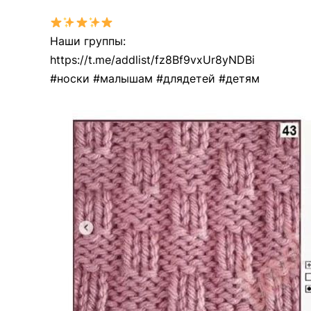
Наши группы:
https://t.me/addlist/fz8Bf9vxUr8yNDBi
#носки #малышам #длядетей #детям