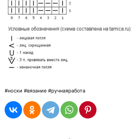
#носки #вязание #ручнаяработа